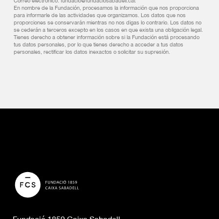
Correo electrónico: fundacio@fundaciosabadell.cat
En nombre de la Fundación, procesamos la información que nos proporciona
para informarle de las actividades que organizamos. Los datos que nos
proporciones se conservarán mientras no nos digas lo contrario. Los datos no
se cederán a terceros excepto en los casos en que exista una obligación legal.
Tienes derecho a obtener información sobre si la Fundación está procesando
tus datos personales, por lo que tienes derecho a acceder a tus datos
personales, rectificar los datos inexactos o solicitar su supresión.