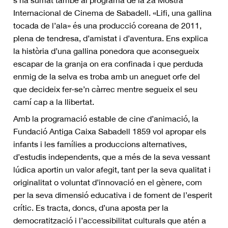
s’ha sumat també al programa de la 2a Mostra
Internacional de Cinema de Sabadell. «Lifi, una gallina
tocada de l’ala» és una producció coreana de 2011,
plena de tendresa, d’amistat i d’aventura. Ens explica
la història d’una gallina ponedora que aconsegueix
escapar de la granja on era confinada i que perduda
enmig de la selva es troba amb un aneguet orfe del
que decideix fer-se’n càrrec mentre segueix el seu
camí cap a la llibertat.
Amb la programació estable de cine d’animació, la
Fundació Antiga Caixa Sabadell 1859 vol apropar els
infants i les famílies a produccions alternatives,
d’estudis independents, que a més de la seva vessant
lúdica aportin un valor afegit, tant per la seva qualitat i
originalitat o voluntat d’innovació en el gènere, com
per la seva dimensió educativa i de foment de l’esperit
crític. Es tracta, doncs, d’una aposta per la
democratització i l’accessibilitat culturals que atén a