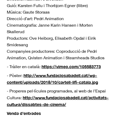
Guió: Karsten Fullu i Thorbjorn Egner (llibre)
Música: Gaute Storaas
Direcció d’art: Pedri Animation
Cinematografia: Janne Karin Hansen i Morten
Skallerud
Productors: Ove Heiborg, Elisabeth Opdal i Eirik
Smidesang
Companyies productores: Coproducció de Pedri
Animation, Qvisten Animation i Steamheads Studios
https://vimeo.com/105583773
- Tràiler en català:
http://www.fundaciosabadell.cat/wp-
- Pòster:
content/uploads/2018/10/cartell-lifi-catala.jpg
- Properes pel·lícules programades, al web de l’Espai
http://www.fundaciosabadell.cat/activitats-
Cultura:
cultura/dissabtes-de-cinema/
Venda d’entrades