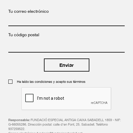
Tu correo electrónico
Tu código postal
He leído las condiciones y acepto sus términos
Responsable:
FUNDACIÓ ESPECIAL ANTIGA CAIXA SABADELL 1859 - NIF:
G-66055286. Dirección postal: calle d'en Font, 25. Sabadell. Teléfono
937259522.