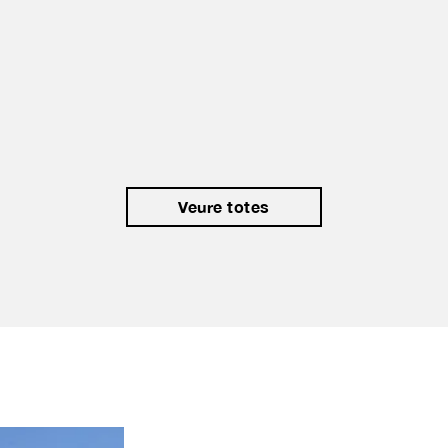
Del 29 JUN al 31 JUL i del 01 al 04 SET - 09:00H
a 14:00H
Més informació
Veure totes