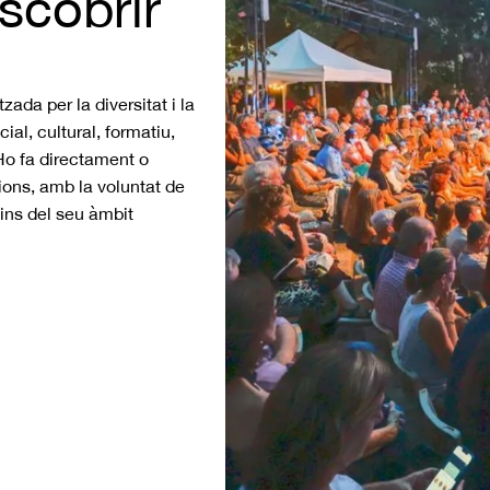
scobrir
da per la diversitat i la
al, cultural, formatiu,
Ho fa directament o
cions, amb la voluntat de
dins del seu àmbit