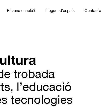
Ets una escola?
Lloguer d'espais
Contacte
ultura
de trobada
rts, l’educació
es tecnologies