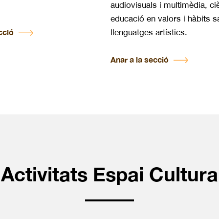
audiovisuals i multimèdia, ci
educació en valors i hàbits s
cció
llenguatges artístics.
Anar a la secció
Activitats Espai Cultura