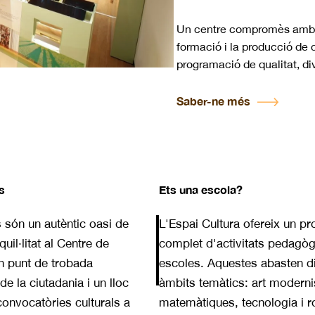
Un centre compromès amb la 
formació i la producció de 
programació de qualitat, div
Saber-ne més
s
Ets una escola?
s són un autèntic oasi de
L'Espai Cultura ofereix un p
quil·litat al Centre de
complet d'activitats pedagò
n punt de trobada
escoles. Aquestes abasten di
 de la ciutadania i un lloc
àmbits temàtics: art moderni
convocatòries culturals a
matemàtiques, tecnologia i r