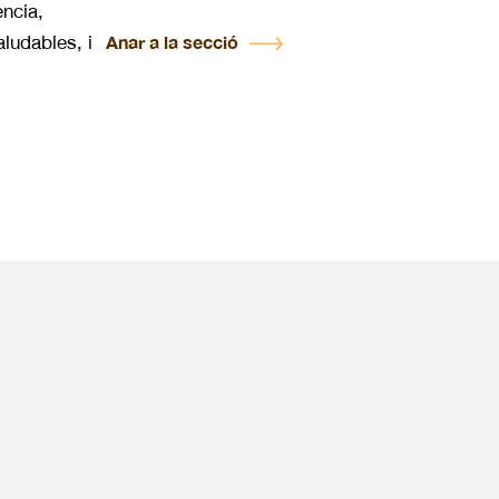
ència,
aludables, i
Anar a la secció