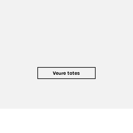
Del 7 MAR al 20 JUN - 12:30H a 14:00H
Més informació
Veure totes