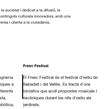
societat i dedicat a la difusió, la
continguts culturals innovadors, amb una
ersa i oberta a la ciutadania.
Fresc Festival
rograma
El Fresc Festival és el festival d’estiu de
giques a
Sabadell i del Vallès. Es tracta d'una
ferents
iniciativa que acull propostes musicals i
sta,
escèniques durant les nits d'estiu als
obòtica,
jardinets.