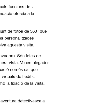
uals funcions de la
ndació ofereix a la
njunt de fotos de 360º que
res personalitzades
iva aquesta visita.
ovadora. Són fetes de
mera vista. Venen plegades
nuació només cal que
virtuals de l’edifici
b la fixació de la vista.
aventura detectivesca a