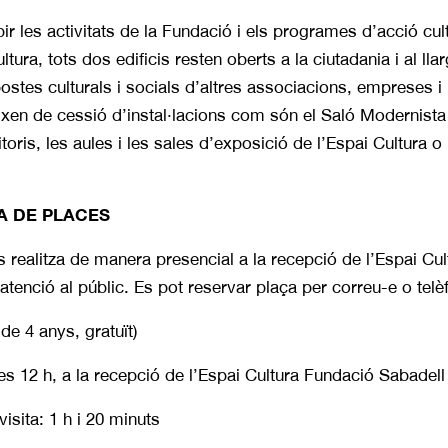
bir les activitats de la Fundació i els programes d’acció cu
ltura, tots dos edificis resten oberts a la ciutadania i al ll
postes culturals i socials d’altres associacions, empreses i 
xen de cessió d’instal·lacions com són el Saló Modernista i
oris, les aules i les sales d’exposició de l’Espai Cultura o l
A DE PLACES
es realitza de manera presencial a la recepció de l’Espai Cu
 atenció al públic. Es pot reservar plaça per correu-e o telè
de 4 anys, gratuït)
les 12 h, a la recepció de l’Espai Cultura Fundació Sabadel
isita: 1 h i 20 minuts