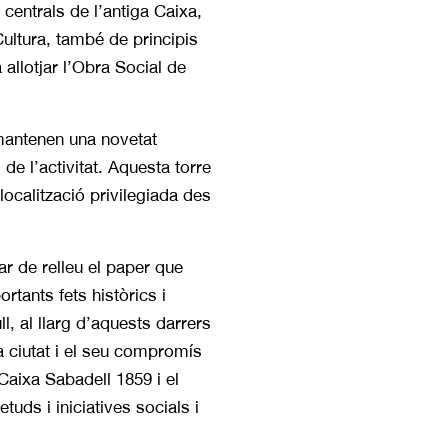
centrals de l’antiga Caixa,
 Cultura, també de principis
 allotjar l’Obra Social de
 mantenen una novetat
 de l’activitat. Aquesta torre
localització privilegiada des
r de relleu el paper que
rtants fets històrics i
l, al llarg d’aquests darrers
a ciutat i el seu compromís
Caixa Sabadell 1859 i el
uds i iniciatives socials i