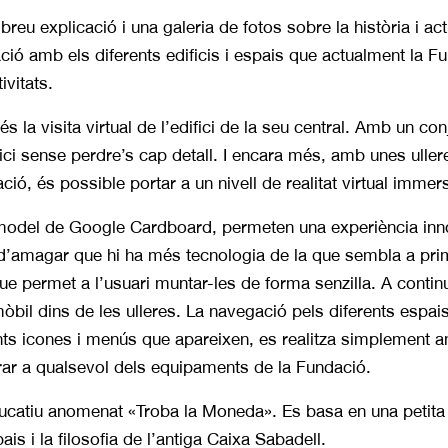
eu explicació i una galeria de fotos sobre la història i act
ió amb els diferents edificis i espais que actualment la Fu
ivitats.
s la visita virtual de l’edifici de la seu central. Amb un co
ici sense perdre’s cap detall. I encara més, amb unes ulle
ió, és possible portar a un nivell de realitat virtual immers
 model de Google Cardboard, permeten una experiència inn
a d’amagar que hi ha més tecnologia de la que sembla a pri
e permet a l’usuari muntar-les de forma senzilla. A conti
l mòbil dins de les ulleres. La navegació pels diferents espais 
nts icones i menús que apareixen, es realitza simplement am
ar a qualsevol dels equipaments de la Fundació.
ucatiu anomenat «Troba la Moneda». Es basa en una petita 
pais i la filosofia de l’antiga Caixa Sabadell.