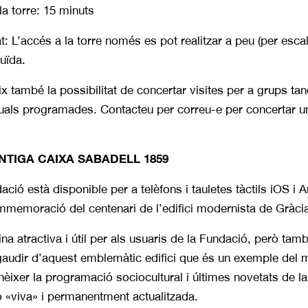
a torre: 15 minuts
at: L’accés a la torre només es pot realitzar a peu (per esca
uïda.
x també la possibilitat de concertar visites per a grups tan
suals programades. Contacteu per correu-e per concertar u
NTIGA CAIXA SABADELL 1859
ació està disponible per a telèfons i tauletes tàctils iOS i 
emoració del centenari de l’edifici modernista de Gràcia, 
ina atractiva i útil per als usuaris de la Fundació, però ta
 gaudir d’aquest emblemàtic edifici que és un exemple del 
èixer la programació sociocultural i últimes novetats de la
 «viva» i permanentment actualitzada.