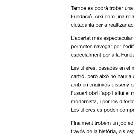
També es podrà trobar una br
Fundació. Així com una relac
ciutadania per a realitzar act
L’apartat més espectacular é
permeten navegar per l’edif
especialment per a la Fundac
Les ulleres, basades en el
cartró, però això no hauri
amb un enginyós disseny qu
l’usuari obri l’app i situï e
modernista, i per les difere
Les ulleres es poden compr
Finalment trobem un joc ed
través de la història, els es