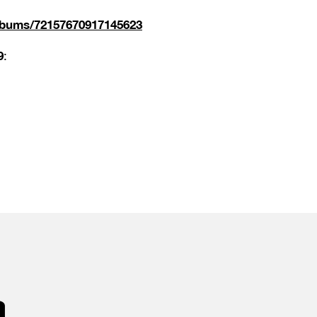
albums/72157670917145623
9
:
a