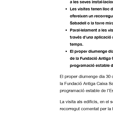
a les seves instal·laci
Les visites tenen lloc
ofereixen un recorregu
Sabadell o la torre mir
Paral·lelament a les vi
través d’una aplicació 
temps.
El proper diumenge dia 
de la Fundació Antiga 
programació estable de
El proper diumenge dia 30 d
la Fundació Antiga Caixa Sa
programació estable de l’Es
La visita als edificis, en e
recorregut comentat per la 