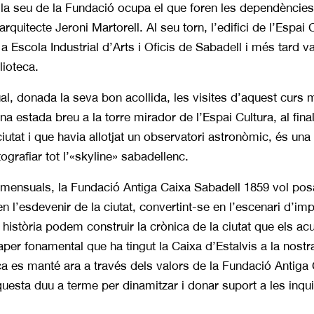
, la seu de la Fundació ocupa el que foren les dependències 
rquitecte Jeroni Martorell. Al seu torn, l’edifici de l’Espai
 Escola Industrial d’Arts i Oficis de Sabadell i més tard va
lioteca.
al, donada la seva bon acollida, les visites d’aquest curs
na estada breu a la torre mirador de l’Espai Cultura, al final
ciutat i que havia allotjat un observatori astronòmic, és una 
ografiar tot l’«skyline» sabadellenc.
 mensuals, la Fundació Antiga Caixa Sabadell 1859 vol posa
n l’esdevenir de la ciutat, convertint-se en l’escenari d’impo
 història podem construir la crònica de la ciutat que els acul
per fonamental que ha tingut la Caixa d’Estalvis a la nostr
a es manté ara a través dels valors de la Fundació Antiga 
esta duu a terme per dinamitzar i donar suport a les inquiet