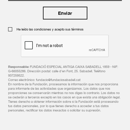
He leído las condiciones y acepto sus términos
Responsable:
FUNDACIÓ ESPECIAL ANTIGA CAIXA SABADELL 1859 - NIF:
G-66055286. Dirección postal: calle d'en Font, 25. Sabadell. Teléfono
937259522.
Correo electrónico: fundacio@fundaciosabadell.cat
En nombre de la Fundación, procesamos la información que nos proporciona
para informarle de las actividades que organizamos. Los datos que nos
proporciones se conservarán mientras no nos digas lo contrario. Los datos no
se cederán a terceros excepto en los casos en que exista una obligación legal.
Tienes derecho a obtener información sobre si la Fundación está procesando
tus datos personales, por lo que tienes derecho a acceder a tus datos
personales, rectificar los datos inexactos o solicitar su supresión.