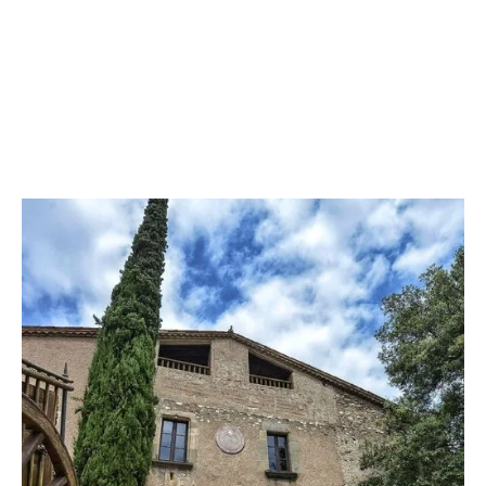
ciudadanos.
Incluido dentro del Espai Natura, el bosque es
una parte esencial del equipamiento y permite
disfrutarlo durante los días de ocio, pero
también es un instrumento de educación
ambiental a través de los programas
pedagógicos que ofrece el centro en todos los
niveles escolares.