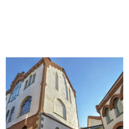
Fresc Festival
Cada verano, Espai Cultura acoge el Fresc
Festival, organizado por la Fundación.
Este evento anual trae a Sabadell una
programación escénica de calidad: música,
teatro y la palabra, a uno de sus espacios más
emblemáticos, los Jardinets. Entre junio y julio, el
anfiteatro al aire libre es el protagonista de las
noches más culturales de la ciudad.
Saber-ne més