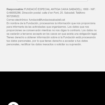
Responsable:
FUNDACIÓ ESPECIAL ANTIGA CAIXA SABADELL 1859 - NIF:
G-66055286. Dirección postal: calle d'en Font, 25. Sabadell. Teléfono
937259522.
Correo electrónico: fundacio@fundaciosabadell.cat
En nombre de la Fundación, procesamos la información que nos proporciona
para informarle de las actividades que organizamos. Los datos que nos
proporciones se conservarán mientras no nos digas lo contrario. Los datos no
se cederán a terceros excepto en los casos en que exista una obligación legal.
Tienes derecho a obtener información sobre si la Fundación está procesando
tus datos personales, por lo que tienes derecho a acceder a tus datos
personales, rectificar los datos inexactos o solicitar su supresión.