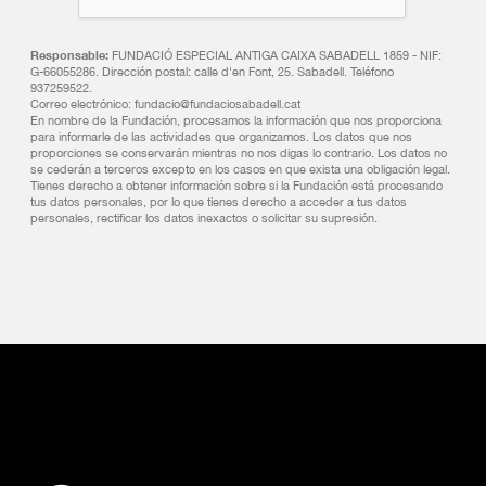
Responsable:
FUNDACIÓ ESPECIAL ANTIGA CAIXA SABADELL 1859 - NIF:
G-66055286. Dirección postal: calle d'en Font, 25. Sabadell. Teléfono
937259522.
Correo electrónico: fundacio@fundaciosabadell.cat
En nombre de la Fundación, procesamos la información que nos proporciona
para informarle de las actividades que organizamos. Los datos que nos
proporciones se conservarán mientras no nos digas lo contrario. Los datos no
se cederán a terceros excepto en los casos en que exista una obligación legal.
Tienes derecho a obtener información sobre si la Fundación está procesando
tus datos personales, por lo que tienes derecho a acceder a tus datos
personales, rectificar los datos inexactos o solicitar su supresión.