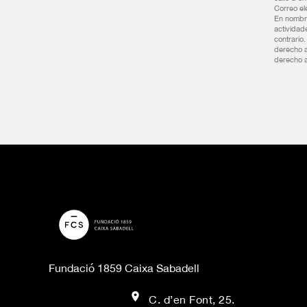
Correo el
En nombre
actividad
contrario
derecho a
derecho a
Fundació 1859 Caixa Sabadell
C. d’en Font, 25.