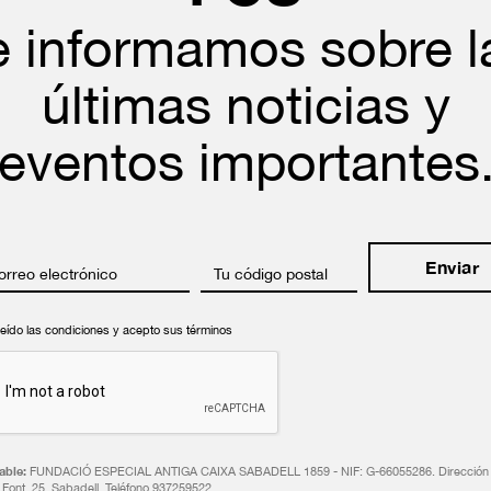
e informamos sobre l
últimas noticias y
eventos importantes
orreo electrónico
Tu código postal
leído las condiciones y acepto sus términos
ble:
FUNDACIÓ ESPECIAL ANTIGA CAIXA SABADELL 1859 - NIF: G-66055286. Dirección 
n Font, 25. Sabadell. Teléfono 937259522.