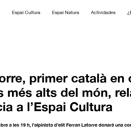
n
Espai Cultura
Espai Natura
Actividades
¿
orre, primer català en
s més alts del món, rel
cia a l’Espai Cultura
 a les 19 h, l’alpinista d’elit Ferran Latorre donarà una con