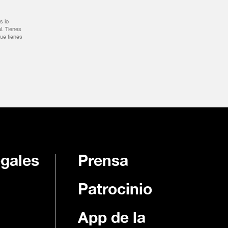
s lo
l. Tienes
ue tienes
egales
Prensa
Patrocinio
App de la
d