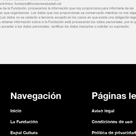
ectrónico: fundacio@fundaciosabadell.cat
 de la Fundación, procesamos la información que nos proporciona para informarle de las
es que organizamos. Los datos que nos proporciones se conservarán mientras no nos diga
. Los datos no se cederán a terceros excepto en los casos en que exista una obligación lega
 obtener información sobre si la Fundación está procesando tus datos personales, por lo q
 acceder a tus datos personales, rectificar los datos inexactos o solicitar su supresión.
Navegación
Páginas l
Inicio
Aviso legal
La Fundación
Condiciones de uso
Espai Cultura
Política de privacida