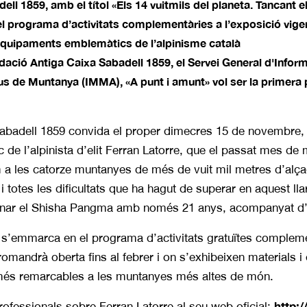
ll 1859, amb el títol «Els 14 vuitmils del planeta. Tancant el
 programa d’activitats complementàries a l’exposició vigent 
equipaments emblemàtics de l’alpinisme català
dació Antiga Caixa Sabadell 1859, el Servei General d'Inform
s de Muntanya (IMMA), «A punt i amunt» vol ser la primera 
abadell 1859 convida el proper dimecres 15 de novembre, a
c de l’alpinista d’elit Ferran Latorre, que el passat mes de 
m a les catorze muntanyes de més de vuit mil metres d’alça
 i totes les dificultats que ha hagut de superar en aquest lla
ronar el Shisha Pangma amb només 21 anys, acompanyat d’
 s’emmarca en el programa d’activitats gratuïtes compleme
romandrà oberta fins al febrer i on s’exhibeixen materials
 més remarcables a les muntanyes més altes de món.
http:
ofessionals sobre Ferran Latorre al seu web oficial: