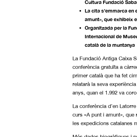
Cultura Fundació Sabade
La cita s’emmarca en el
amunt», que exhibeix 
Organitzada per la Fun
Internacional de Museu
català de la muntanya
La Fundació Antiga Caixa S
conferència gratuïta a càrre
primer català que ha fet ci
relatarà la seva experiència
anys, quan el 1.992 va co
La conferència d’en Latorre
curs «A punt i amunt», que 
les expedicions catalanes
Més dades biogràfiques i pr