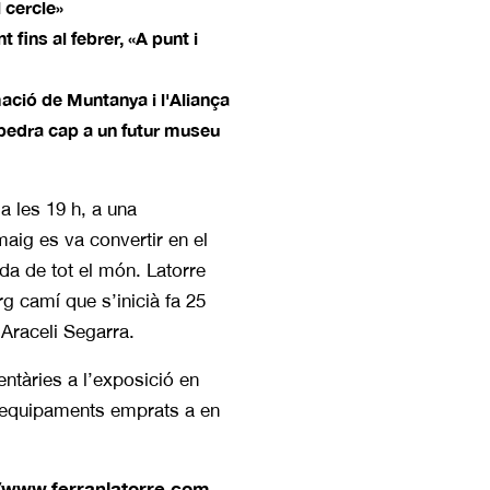
 cercle»
fins al febrer, «A punt i
ació de Muntanya i l'Aliança
pedra cap a un futur museu
 les 19 h, a una
maig es va convertir en el
da de tot el món. Latorre
rg camí que s’inicià fa 25
Araceli Segarra.
ntàries a l’exposició en
 i equipaments emprats a en
//www.ferranlatorre.com