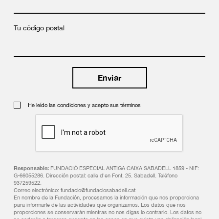
Tu código postal
He leído las condiciones y acepto sus términos
Responsable:
FUNDACIÓ ESPECIAL ANTIGA CAIXA SABADELL 1859 - NIF:
G-66055286. Dirección postal: calle d'en Font, 25. Sabadell. Teléfono
937259522.
Correo electrónico: fundacio@fundaciosabadell.cat
En nombre de la Fundación, procesamos la información que nos proporciona
para informarle de las actividades que organizamos. Los datos que nos
proporciones se conservarán mientras no nos digas lo contrario. Los datos no