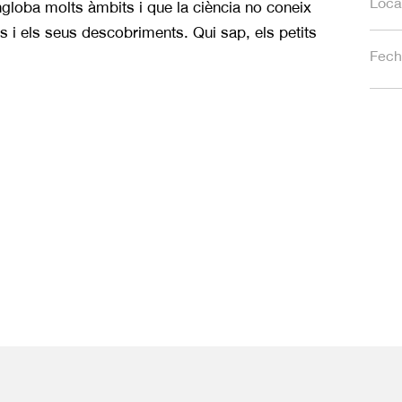
Loca
ngloba molts àmbits i que la ciència no coneix
i els seus descobriments. Qui sap, els petits
Fech