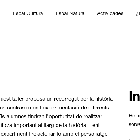
n
Espai Cultura
Espai Natura
Actividades
¿
I
uest taller proposa un recorregut per la història
Ens centrarem en l’experimentació de diferents
He a
ls alumnes tindran l’oportunitat de realitzar
sobre
ic/a important al llarg de la història. Fent
d’experiment i relacionar-lo amb el personatge