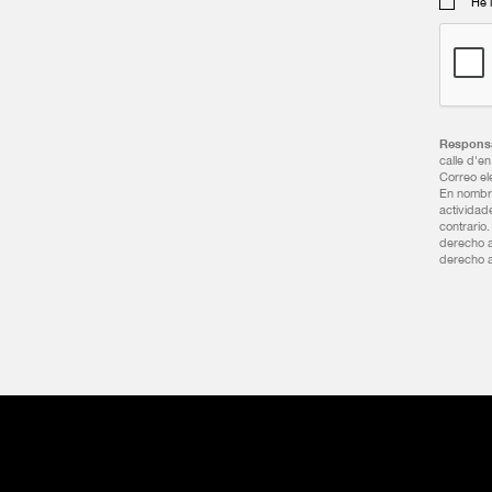
He 
Responsa
calle d'e
Correo el
En nombre
actividad
contrario
derecho a
derecho a