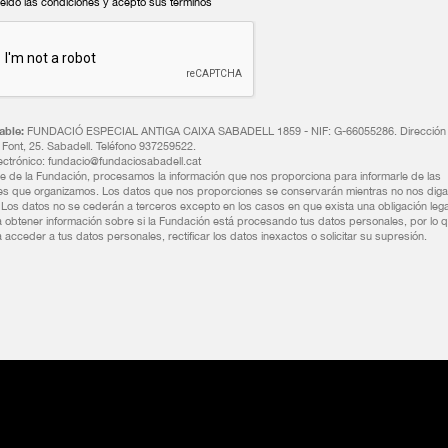
leído las condiciones y acepto sus términos
ble:
FUNDACIÓ ESPECIAL ANTIGA CAIXA SABADELL 1859 - NIF: G-66055286. Dirección 
n Font, 25. Sabadell. Teléfono 937259522.
ectrónico: fundacio@fundaciosabadell.cat
 de la Fundación, procesamos la información que nos proporciona para informarle de las
es que organizamos. Los datos que nos proporciones se conservarán mientras no nos diga
. Los datos no se cederán a terceros excepto en los casos en que exista una obligación lega
 obtener información sobre si la Fundación está procesando tus datos personales, por lo q
 acceder a tus datos personales, rectificar los datos inexactos o solicitar su supresión.