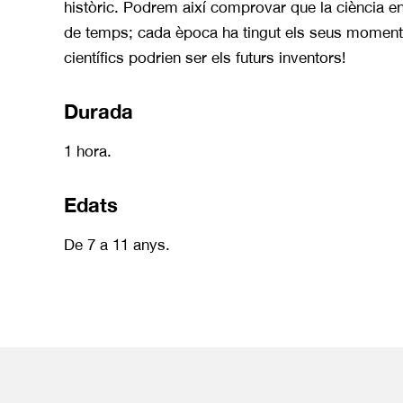
històric. Podrem així comprovar que la ciència e
de temps; cada època ha tingut els seus moments 
científics podrien ser els futurs inventors!
Durada
1 hora.
Edats
De 7 a 11 anys.