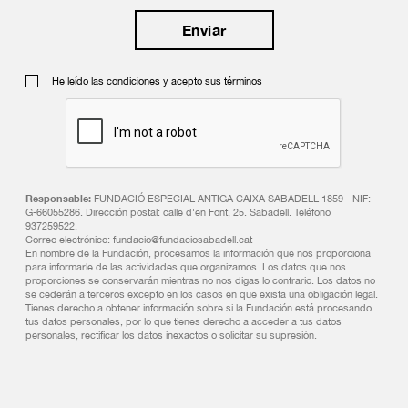
He leído las condiciones y acepto sus términos
Responsable:
FUNDACIÓ ESPECIAL ANTIGA CAIXA SABADELL 1859 - NIF:
G-66055286. Dirección postal: calle d'en Font, 25. Sabadell. Teléfono
937259522.
Correo electrónico: fundacio@fundaciosabadell.cat
En nombre de la Fundación, procesamos la información que nos proporciona
para informarle de las actividades que organizamos. Los datos que nos
proporciones se conservarán mientras no nos digas lo contrario. Los datos no
se cederán a terceros excepto en los casos en que exista una obligación legal.
Tienes derecho a obtener información sobre si la Fundación está procesando
tus datos personales, por lo que tienes derecho a acceder a tus datos
personales, rectificar los datos inexactos o solicitar su supresión.