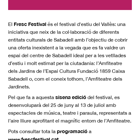
Fresc Festival
El
és el festival d'estiu del Vallès: una
iniciativa que neix de la col·laboració de diferents
entitats culturals de Sabadell amb l’objectiu de cobrir
una oferta inexistent a la vegada que es fa valdre un
espai del centre de Sabadell ideal per a les vetllades
d’estiu i molt estimat per la ciutadania: l’Amfiteatre
dels Jardins de l’Espai Cultura Fundació 1859 Caixa
Sabadell o, com el coneix tothom, l’Amfiteatre dels
Jardinets.
sisena edició
Pel que fa a aquesta
del festival, es
desenvoluparà del 25 de juny al 13 de juliol amb
espectacles de música, teatre i paraula, representats a
l’aire lliure aprofitant el magnífic entorn de l’Amfiteatre.
programació
Pots consultar tota la
a
www.frescfestival.cat