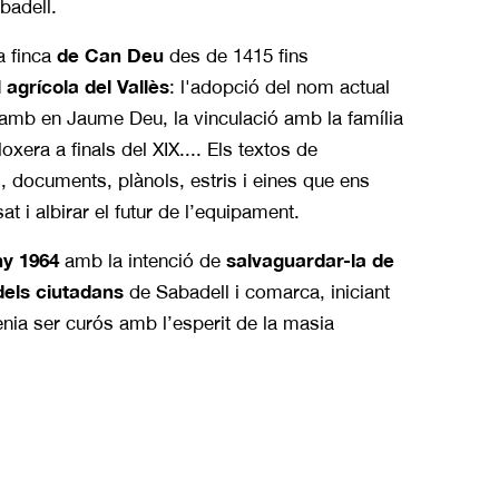
badell.
de Can Deu
a finca
des de 1415 fins
l
agrícola del Vallès
: l'adopció del nom actual
t amb en Jaume Deu, la vinculació amb la família
loxera a finals del XIX.... Els textos de
 documents, plànols, estris i eines que ens
t i albirar el futur de l’equipament.
ny 1964
salvaguardar-la de
amb la intenció de
 dels ciutadans
de Sabadell i comarca, iniciant
nia ser curós amb l’esperit de la masia