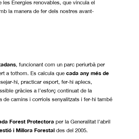
e les Energies renovables, que vincula el
amb la manera de fer dels nostres avant-
utadans
, funcionant com un parc periurbà per
cada any més de
ert a tothom. Es calcula que
ejar-hi, practicar esport, fer-hi aplecs,
ssible gràcies a l’esforç continuat de la
 de camins i corriols senyalitzats i fer-hi també
ada Forest Protectora
per la Generalitat l'abril
stió i Millora Forestal
des del 2005.