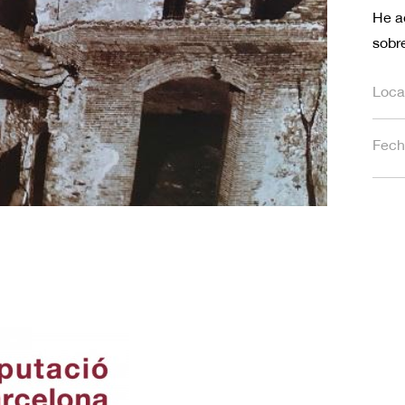
He a
sobre
Loca
Fech