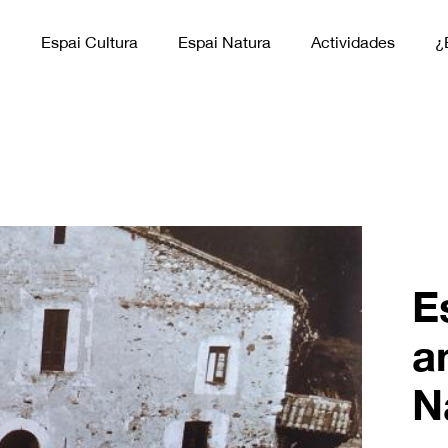
n
Espai Cultura
Espai Natura
Actividades
¿
E
a
N