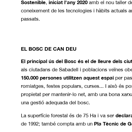
Sostenible
iniciat l'any 2020
,
amb el nou taller d
coneixement de les tecnologies i hàbits actuals 
passats.
EL BOSC DE CAN DEU
El principal ús del Bosc és el de lleure dels ci
als ciutadans de Sabadell i poblacions veïnes ob
150.000 persones utilitzen aquest espai
per pass
romiatges, festes populars, curses... I això és po
propietat per mantenir-lo net, amb una bona xarxa
una gestió adequada del bosc.
declar
La superfície forestal és de 75 Ha i va ser
Pla Tècnic de Ge
de 1992; també compta amb un