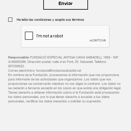
He leído las condiciones y acepto sus términos
Responsable:
FUNDACIÓ ESPECIAL ANTIGA CAIXA SABADELL 1859 - NIF:
G-66055286. Dirección postal: calle d'en Font, 25. Sabadell. Teléfono
937259522.
Correo electrónico: fundacio@fundaciosabadell.cat
En nombre de la Fundación, procesamos la información que nos proporciona
para informarle de las actividades que organizamos. Los datos que nos
proporciones se conservarán mientras no nos digas lo contrario. Los datos no
se cederán a terceros excepto en los casos en que exista una obligación legal.
Tienes derecho a obtener información sobre si la Fundación está procesando
tus datos personales, por lo que tienes derecho a acceder a tus datos
personales, rectificar los datos inexactos o solicitar su supresión.