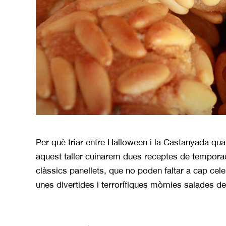
Per què triar entre Halloween i la Castanyada qu
aquest taller cuinarem dues receptes de tempora
clàssics panellets, que no poden faltar a cap cel
unes divertides i terrorífiques mòmies salades de 