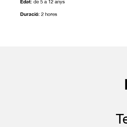
Edat
: de 5 a 12 anys
Duració
: 2 hores
T