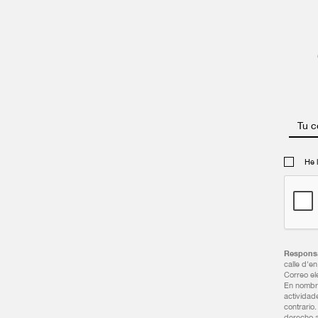
Tu c
He 
Responsa
calle d'e
Correo el
En nombre
actividad
contrario
derecho a