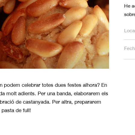
He a
sobre
Loca
Fech
an podem celebrar totes dues festes alhora? En
da molt adients. Per una banda, elaborarem els
ebració de castanyada. Per altra, prepararem
pasta de full!