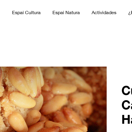
n
Espai Cultura
Espai Natura
Actividades
¿
C
C
H