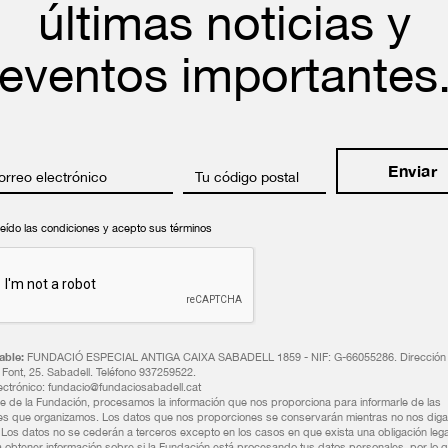
últimas noticias y
eventos importantes
orreo electrónico
Tu código postal
leído las condiciones y acepto sus términos
ble:
FUNDACIÓ ESPECIAL ANTIGA CAIXA SABADELL 1859 - NIF: G-66055286. Dirección 
n Font, 25. Sabadell. Teléfono 937259522.
ectrónico: fundacio@fundaciosabadell.cat
 de la Fundación, procesamos la información que nos proporciona para informarle de las
es que organizamos. Los datos que nos proporciones se conservarán mientras no nos diga
. Los datos no se cederán a terceros excepto en los casos en que exista una obligación lega
 obtener información sobre si la Fundación está procesando tus datos personales, por lo q