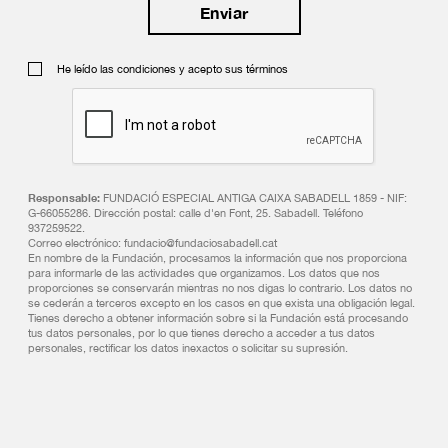
He leído las condiciones y acepto sus términos
Responsable:
FUNDACIÓ ESPECIAL ANTIGA CAIXA SABADELL 1859 - NIF:
G-66055286. Dirección postal: calle d'en Font, 25. Sabadell. Teléfono
937259522.
Correo electrónico: fundacio@fundaciosabadell.cat
En nombre de la Fundación, procesamos la información que nos proporciona
para informarle de las actividades que organizamos. Los datos que nos
proporciones se conservarán mientras no nos digas lo contrario. Los datos no
se cederán a terceros excepto en los casos en que exista una obligación legal.
Tienes derecho a obtener información sobre si la Fundación está procesando
tus datos personales, por lo que tienes derecho a acceder a tus datos
personales, rectificar los datos inexactos o solicitar su supresión.