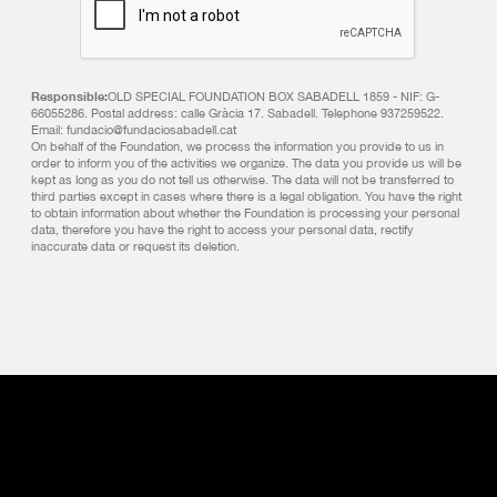
Responsible:
OLD SPECIAL FOUNDATION BOX SABADELL 1859 - NIF: G-
66055286. Postal address: calle Gràcia 17. Sabadell. Telephone 937259522.
Email: fundacio@fundaciosabadell.cat
On behalf of the Foundation, we process the information you provide to us in
order to inform you of the activities we organize. The data you provide us will be
kept as long as you do not tell us otherwise. The data will not be transferred to
third parties except in cases where there is a legal obligation. You have the right
to obtain information about whether the Foundation is processing your personal
data, therefore you have the right to access your personal data, rectify
inaccurate data or request its deletion.