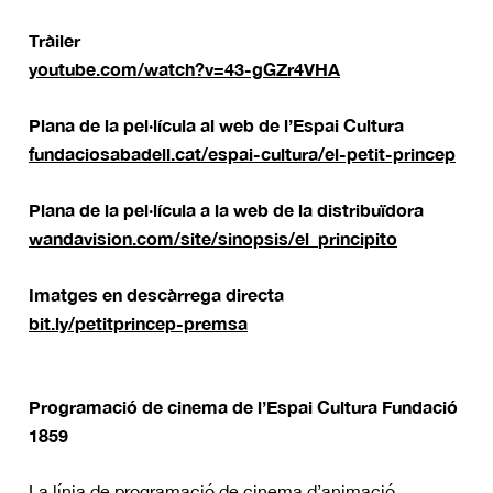
Tràiler
youtube.com/watch?v=43-gGZr4VHA
Plana de la pel·lícula al web de l’Espai Cultura
fundaciosabadell.cat/espai-cultura/el-petit-princep
Plana de la pel·lícula a la web de la distribuïdora
wandavision.com/site/sinopsis/el_principito
Imatges en descàrrega directa
bit.ly/petitprincep-premsa
Programació de cinema de l’Espai Cultura Fundació
1859
La línia de programació de cinema d’animació