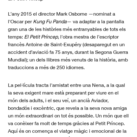
L’any 2015 el director Mark Osborne —nominat a
l'Oscar per
Kung Fu Panda
— va adaptar a la pantalla
gran una de les històries més entranyables de tots els
temps:
El Petit Príncep
, l'obra mestra de l’escriptor
francès Antoine de Saint-Exupéry (desaparegut en un
accident d’aviació fa 75 anys, durant la Segona Guerra
Mundial); un dels llibres més venuts de la història, amb
traduccions a més de 250 idiomes.
La pel·lícula tracta l'amistat entre una Nena, a la qual
la seva exigent mare està preparant per viure en el
món dels adults, i el seu veí, un ancià Aviador,
bondadós i excèntric, que revela a la seva nova amiga
un món extraordinari on tot és possible. Un món que ell
va conèixer fa molt de temps gràcies al Petit Príncep.
Aquí és on comença el viatge màgic i emocional de la