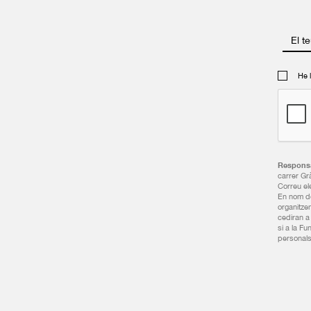
El t
He 
Responsa
carrer Gr
Correu el
En nom de 
organitze
cediran a 
si a la F
personals,