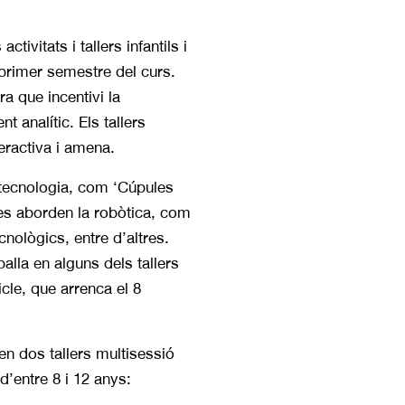
ivitats i tallers infantils i
 primer semestre del curs.
a que incentivi la
 analític. Els tallers
eractiva i amena.
a tecnologia, com ‘Cúpules
s aborden la robòtica, com
nològics, entre d’altres.
alla en alguns dels tallers
cle, que arrenca el 8
n dos tallers multisessió
d’entre 8 i 12 anys: