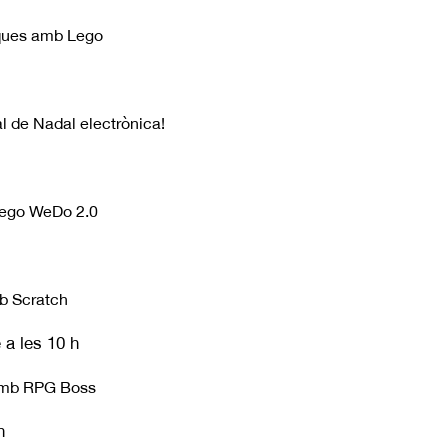
ques amb Lego
al de Nadal electrònica!
Lego WeDo 2.0
b Scratch
 a les 10 h
amb RPG Boss
h