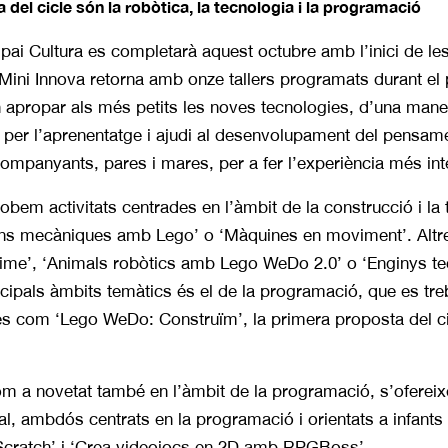
 del cicle són la robòtica, la tecnologia i la programació
ai Cultura es completarà aquest octubre amb l’inici de les act
rs Mini Innova retorna amb onze tallers programats durant el
en apropar als més petits les noves tecnologies, d’una maner
 per l’aprenentatge i ajudi al desenvolupament del pensament
companyants, pares i mares, per a fer l’experiència més int
robem activitats centrades en l’àmbit de la construcció i l
ons mecàniques amb Lego’ o ‘Màquines en moviment’. Altre
ime’, ‘Animals robòtics amb Lego WeDo 2.0’ o ‘Enginys tec
ncipals àmbits temàtics és el de la programació, que es treb
res com ‘Lego WeDo: Construïm’, la primera proposta del ci
m a novetat també en l’àmbit de la programació, s’ofereixe
l, ambdós centrats en la programació i orientats a infants 
cratch’ i ‘Crea videojocs en 2D amb RPGBoss’.