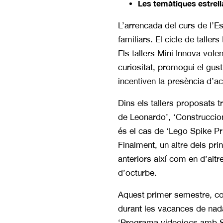
Les temàtiques estrella
L’arrencada del curs de l’Esp
familiars. El cicle de talle
Els tallers Mini Innova vol
curiositat, promogui el gust
incentiven la presència d’a
Dins els tallers proposats t
de Leonardo’, ‘Construcci
és el cas de ‘Lego Spike Pr
Finalment, un altre dels pri
anteriors així com en d’alt
d’octurbe.
Aquest primer semestre, co
durant les vacances de nada
‘Programa videojocs amb S