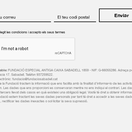
eu correu
El teu codi postal
llegit les condicions i accepto els seus termes
ble:
FUNDACIÓ ESPECIAL ANTIGA CAIXA SABADELL 1859 - NIF: G-66055286. Adreça po
àcia 17. Sabadell. Telèfon 937259522.
ectrònic: fundacio@fundaciosabadell.cat
la Fundació tractem la informació que ens facilita amb la finalitat d’informar-lo de les activi
m. Les dades que ens proporcioni es conservaran mentre no ens indiqui el contrari. Les d
tercers llevat dels casos en què existeixi una obligació legal. Vostè té dret a obtenir inform
undació estem tractant les seves dades personals per tant té dret a accedir a les seves dad
 rectificar les dades inexactes o sol·licitar la seva supressió.