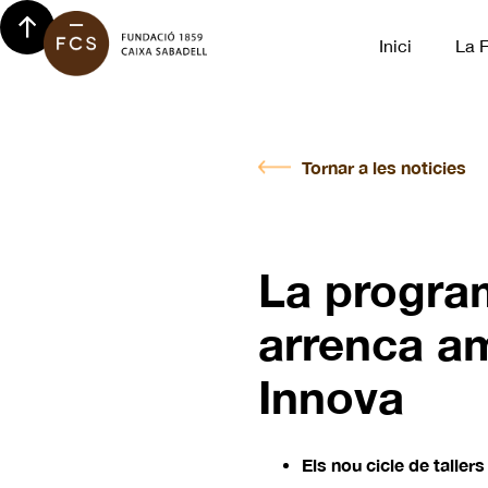
Inici
La 
Tornar a les noticies
La program
arrenca am
Innova
Els nou cicle de taller