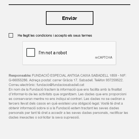
He llegit les condicions i accepto els seus termes
Responsable:
FUNDACIÓ ESPECIAL ANTIGA CAIXA SABADELL 1859 - NIF:
G-66055286. Adreça postal: carrer Gràcia 17. Sabadell. Telèfon 937259522.
Correu electrònic: fundacio@fundaciosabadell.cat
En nom de la Fundació tractem la informació que ens facilita amb la finalitat
d’informar-lo de les activitats que organitzem. Les dades que ens proporcioni
es conservaran mentre no ens indiqui el contrari. Les dades no se cediran a
tercers llevat dels casos en què existeixi una obligació legal. Vostè té dret a
obtenir informació sobre si a la Fundació estem tractant les seves dades
personals per tant té dret a accedir a les seves dades personals, rectificar les
dades inexactes o sol·licitar la seva supressió.