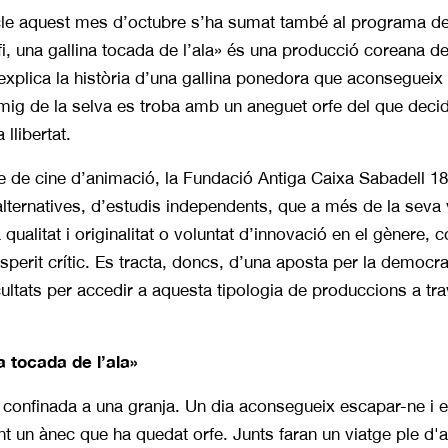
icle aquest mes d’octubre s’ha sumat també al programa de 
i, una gallina tocada de l’ala» és una producció coreana d
 explica la història d’una gallina ponedora que aconsegueix
ig de la selva es troba amb un aneguet orfe del que decid
llibertat.
de cine d’animació, la Fundació Antiga Caixa Sabadell 185
alternatives, d’estudis independents, que a més de la seva 
a qualitat i originalitat o voluntat d’innovació en el gènere
perit crític. Es tracta, doncs, d’una aposta per la democrati
icultats per accedir a aquesta tipologia de produccions a tr
na tocada de l’ala»
 confinada a una granja. Un dia aconsegueix escapar-ne i es 
t un ànec que ha quedat orfe. Junts faran un viatge ple d'a