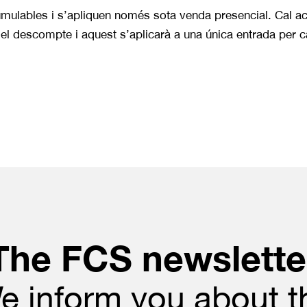
ulables i s’apliquen només sota venda presencial. Cal acre
 del descompte i aquest s’aplicarà a una única entrada per 
The FCS newslette
e inform you about t