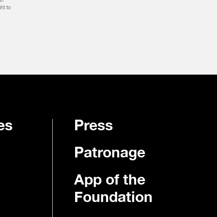
in
ht to
es
Press
Patronage
App of the
Foundation