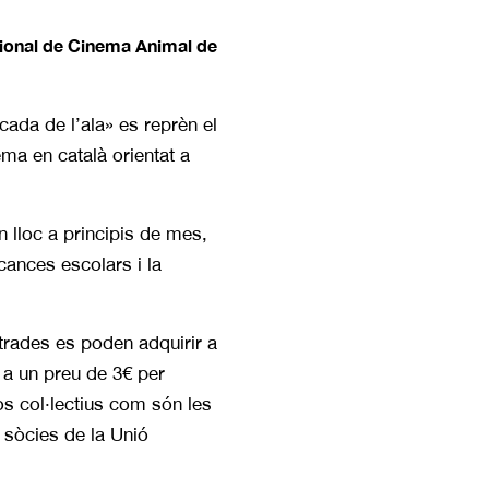
cional de Cinema Animal de
ocada de l’ala» es reprèn el
ma en català orientat a
n lloc a principis de mes,
cances escolars i la
ntrades es poden adquirir a
, a un preu de 3€ per
s col·lectius com són les
 sòcies de la Unió