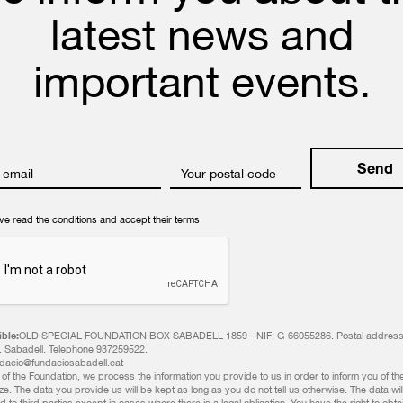
latest news and
important events.
 email
Your postal code
ave read the conditions and accept their terms
ble:
OLD SPECIAL FOUNDATION BOX SABADELL 1859 - NIF: G-66055286. Postal address:
. Sabadell. Telephone 937259522.
ndacio@fundaciosabadell.cat
of the Foundation, we process the information you provide to us in order to inform you of the 
e. The data you provide us will be kept as long as you do not tell us otherwise. The data wil