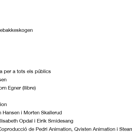
akkebakkeskogen
a per a tots els públics
sen
rn Egner (llibre)
tion
n Hansen i Morten Skallerud
lisabeth Opdal i Eirik Smidesang
oproducció de Pedri Animation, Qvisten Animation i Stea