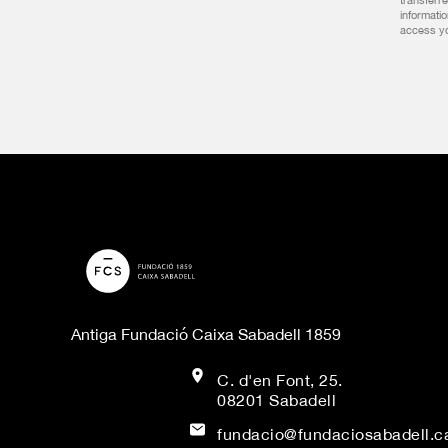
transferre
informati
access you
Antiga Fundació Caixa Sabadell 1859
C. d'en Font, 25.
08201 Sabadell
fundacio@fundaciosabadell.c