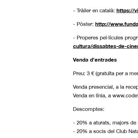
https://
- Tràiler en català:
http://www.fundac
- Pòster:
- Properes pel·lícules prog
cultura/dissabtes-de-cin
Venda d’entrades
Preu: 3 € (gratuïta per a me
Venda presencial, a la recep
Venda en línia, a www.code
Descomptes:
- 20% a aturats, majors de 
- 20% a socis del Club Nata