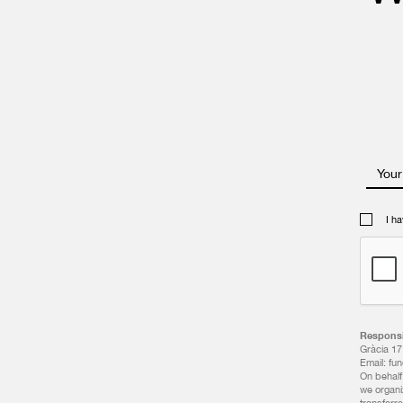
Your
I h
Responsi
Gràcia 17
Email: fu
On behalf 
we organiz