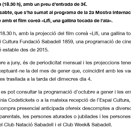
a (18.30 h), amb un preu d’entrada de 3€.
ssabte, que s’ha sumat al programa de la 2a Mostra Interna
e amb el film coreà «Lifi, una gallina tocada de l’ala».
18.30 h, amb la projecció del film coreà «Lifi, una gallina t
i Cultura Fundació Sabadell 1859, una programació de cine
é estable des de 2015.
bre a juny, és de periodicitat mensual i les projeccions tene
xceptuant-ne la del mes de gener que, coincidint amb les va
es trasllada a la tarda del dimecres dia 4.
a es pot consultar la programació d’octubre a gener i les e
ínia Codetickets o a la mateixa recepció de l’Espai Cultura
 compra presencial anticipada ofereix descomptes a diverso
rentals, les persones aturades o jubilades i les persones
el Club Natació Sabadell i el Club Week& Sabadell.