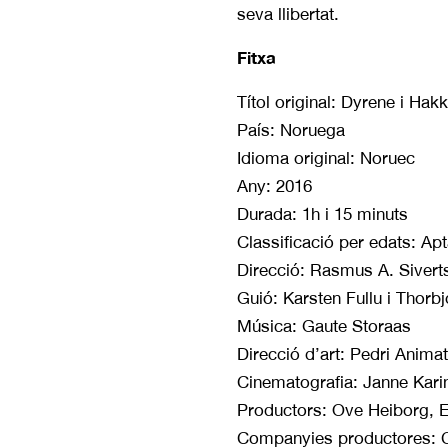
seva llibertat.
Fitxa
Títol original: Dyrene i H
País: Noruega
Idioma original: Noruec
Any: 2016
Durada: 1h i 15 minuts
Classificació per edats: Apt
Direcció: Rasmus A. Sivert
Guió: Karsten Fullu i Thorbjo
Música: Gaute Storaas
Direcció d’art: Pedri Anima
Cinematografia: Janne Kari
Productors: Ove Heiborg, E
Companyies productores: C