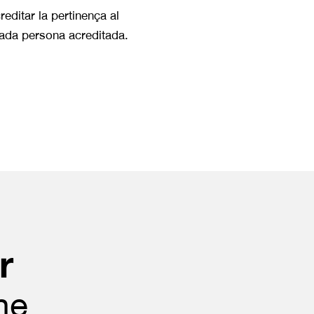
ditar la pertinença al
cada persona acreditada.
r
he