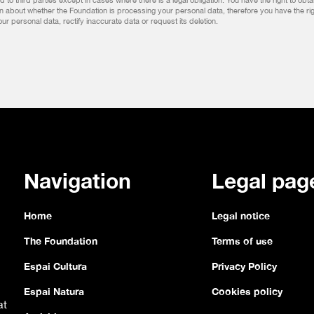
d to third parties except in cases where there is a legal obligation. You have the right to obta
on about whether the Foundation is processing your personal data, therefore you have the rig
r personal data, rectify inaccurate data or request its deletion.
Navigation
Legal pag
Home
Legal notice
The Foundation
Terms of use
Espai Cultura
Privacy Policy
Espai Natura
Cookies policy
at