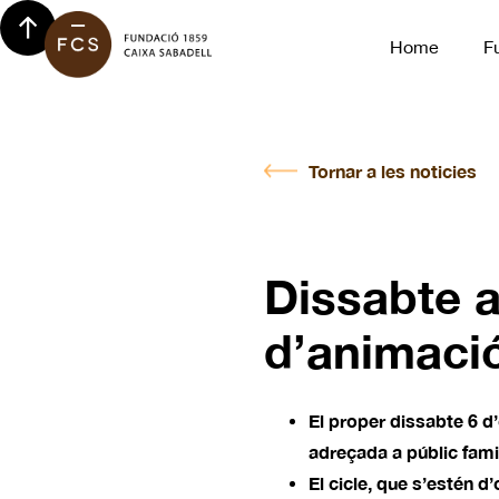
Home
F
Tornar a les noticies
Dissabte a
d’animació
El proper dissabte 6 d
adreçada a públic famil
El cicle, que s’estén d