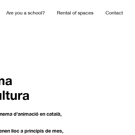
Are you a school?
Rental of spaces
Contact
ema
ltura
cinema d’animació en català,
tenen lloc a principis de mes,