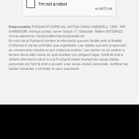
Responsable:
FUNDACIÓ ESPECIAL ANTIGA CAIXA SABADELL 1859 - NIF:
G-66055286. Adreça postal: carrer Gràcia 17. Sabadell. Telèfon 937259522.
Correu electrònic: fundacio@fundaciosabadell.cat
En nom de la Fundació tractem la informació que ens facilita amb la finalitat
d’informar-lo de les activitats que organitzem. Les dades que ens proporcioni
es conservaran mentre no ens indiqui el contrari. Les dades no se cediran a
tercers llevat dels casos en què existeixi una obligació legal. Vostè té dret a
obtenir informació sobre si a la Fundació estem tractant les seves dades
personals per tant té dret a accedir a les seves dades personals, rectificar les
dades inexactes o sol·licitar la seva supressió.