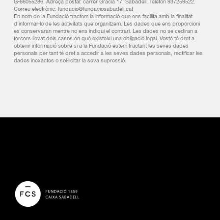
G-66055286. Adreça postal: carrer Gràcia 17. Sabadell. Telèfon 937259522.
Correu electrònic: fundacio@fundaciosabadell.cat
En nom de la Fundació tractem la informació que ens facilita amb la finalitat
d’informar-lo de les activitats que organitzem. Les dades que ens proporcioni
es conservaran mentre no ens indiqui el contrari. Les dades no se cediran a
tercers llevat dels casos en què existeixi una obligació legal. Vostè té dret a
obtenir informació sobre si a la Fundació estem tractant les seves dades
personals per tant té dret a accedir a les seves dades personals, rectificar les
dades inexactes o sol·licitar la seva supressió.