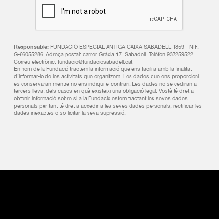
Responsable:
FUNDACIÓ ESPECIAL ANTIGA CAIXA SABADELL 1859 - NIF:
G-66055286. Adreça postal: carrer Gràcia 17. Sabadell. Telèfon 937259522.
Correu electrònic: fundacio@fundaciosabadell.cat
En nom de la Fundació tractem la informació que ens facilita amb la finalitat
d’informar-lo de les activitats que organitzem. Les dades que ens proporcioni
es conservaran mentre no ens indiqui el contrari. Les dades no se cediran a
tercers llevat dels casos en què existeixi una obligació legal. Vostè té dret a
obtenir informació sobre si a la Fundació estem tractant les seves dades
personals per tant té dret a accedir a les seves dades personals, rectificar les
dades inexactes o sol·licitar la seva supressió.