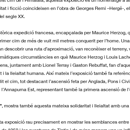
uest cim de l’Himalàia, aquesta exposició és un homenatge a
at i ficció coincideixen en l’obra de Georges Remi –Hergé-, el 
del segle XX.
stòrica expedició francesa, encapçalada per Maurice Herzog, q
primer cim de més de vuit mil metres conquerit per l’home. Una 
descobrir una ruta d’aproximació, van reconèixer el terreny, va
amàtiques circumstàncies en què Maurice Herzog i Louis Lachen
cens, juntament amb Lionel Terray i Gaston Rebuffat, fan d’aq
at i la lleialtat humana. Així mateix l’exposició també fa referè
t el cim, tot destacant l’ascensió feta per Anglada, Pons i Civ
de l’Annapurna Est, representant també la primera ascensió de l
”
, mostra també aquesta mateixa solidaritat i lleialtat amb una a
ta exposició rau precisament en mostrar les semblances entre la