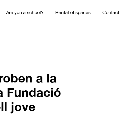
Are you a school?
Rental of spaces
Contact
troben a la
ra Fundació
ll jove