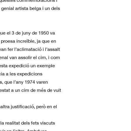
 aquestes commemoracions i
genial artista belga i un dels
ue el 3 de juny de 1950 va
proesa increïble, ja que en
n fer l’aclimatació i l’assalt
al van assolir el cim, i com
uesta expedició un exemple
ncia a les expedicions
is, que l’any 1974 varen
’estat a un cim de més de vuit
ltra justificació, però en el
 realitat dels fets viscuts