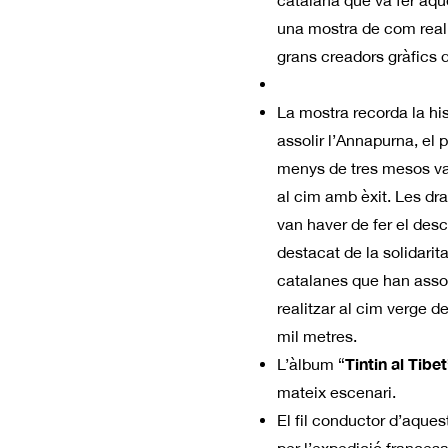
catalana que va fer aq
una mostra de com realit
grans creadors gràfics 
La mostra recorda la hi
assolir l’Annapurna, el 
menys de tres mesos van 
al cim amb èxit. Les dr
van haver de fer el des
destacat de la solidarit
catalanes que han assoli
realitzar al cim verge 
mil metres.
Tintin al Tibet
L’àlbum “
mateix escenari.
El fil conductor d’aques