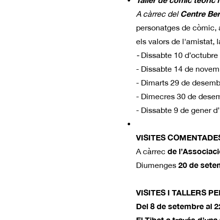
Centre Ber
A càrrec del
personatges de còmic, ap
els valors de l'amistat, 
-
Dissabte 10 d’octubre 
- Dissabte 14 de novem
- Dimarts 29 de desemb
- Dimecres 30 de desem
- Dissabte 9 de gener d
VISITES COMENTADES
de l’Associac
A càrrec
20 de sete
Diumenges
VISITES I TALLERS P
Del 8 de setembre al 
El Tibet a través d’una