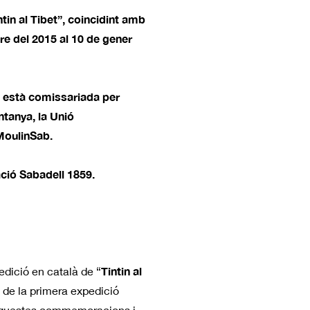
tin al Tibet”, coincidint amb
re del 2015 al 10 de gener
, està comissariada per
ntanya, la Unió
 MoulinSab.
ació Sabadell 1859.
Tintin al
edició en català de “
i de la primera expedició