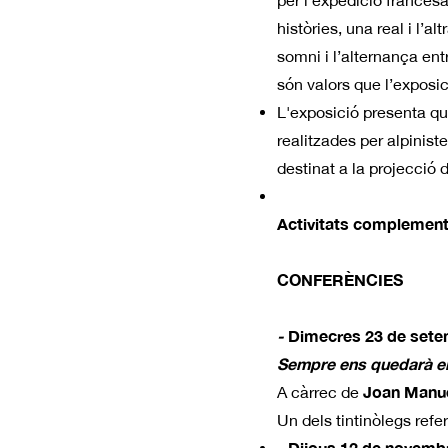
per l’expedició francesa
històries, una real i l’
somni i l’alternança entr
són valors que l’exposic
L'exposició presenta qu
realitzades per alpiniste
destinat a la projecció 
Activitats complementà
CONFERÈNCIES
-
Dimecres 23 de setem
Sempre ens quedarà el
Joan Manuel
A càrrec de
Un dels tintinòlegs refer
-
Dijous 12 de novembre