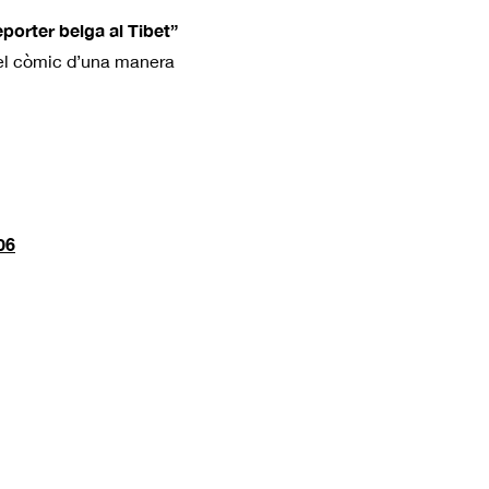
eporter belga al Tibet”
del còmic d’una manera
06