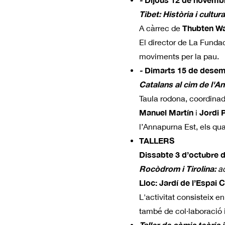
Tibet: Història i cultur
Thubten W
A càrrec de
El director de La Fundac
moviments per la pau.
-
Dimarts 15 de desemb
Catalans al cim de l'A
Taula rodona, coordina
Manuel Martín
Jordi 
i
l’Annapurna Est, els qu
TALLERS
Dissabte 3 d’octubre d’
Rocòdrom i Tirolina:
a
Lloc: Jardí de l’Espai
L'activitat consisteix e
també de col·laboració 
Taller de còmic teòric i