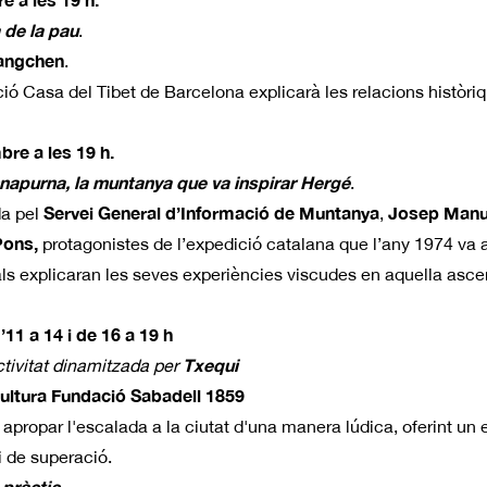
a de la pau
.
angchen
.
ió Casa del Tibet de Barcelona explicarà les relacions històriqu
re a les 19 h.
nnapurna, la muntanya que va inspirar Hergé
.
Servei General d’Informació de Muntanya
Josep Manuel
da pel
,
Pons,
protagonistes de l’expedició catalana que l’any 1974 va a
als explicaran les seves experiències viscudes en aquella asce
11 a 14 i de 16 a 19 h
Txequi
ctivitat dinamitzada per
 Cultura Fundació Sabadell 1859
n apropar l'escalada a la ciutat d'una manera lúdica, oferint un e
i de superació.
 pràctic