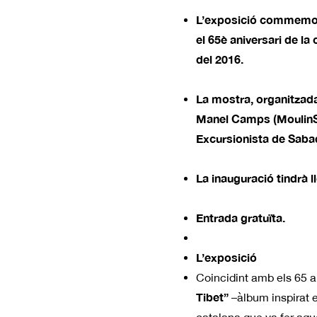
L’exposició commemora 
el 65è aniversari de la
del 2016.
La mostra, organitzada
Manel Camps (MoulinSab
Excursionista de Sabad
La inauguració tindrà l
Entrada gratuïta.
L’exposició
Coincidint amb els 65 a
Tibet”
–àlbum inspirat e