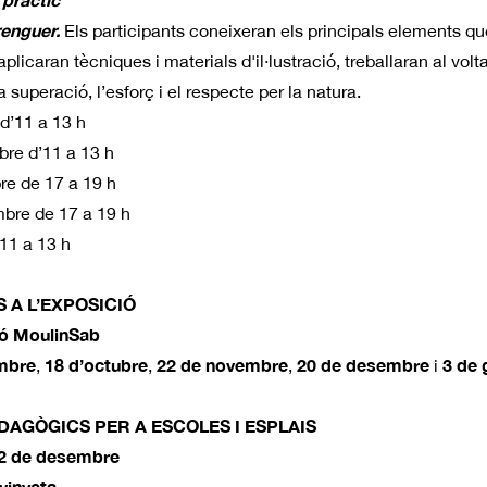
enguer.
Els participants coneixeran els principals elements q
licaran tècniques i materials d'il·lustració, treballaran al volt
la superació, l’esforç i el respecte per la natura.
d’11 a 13 h
bre d’11 a 13 h
re de 17 a 19 h
bre de 17 a 19 h
’11 a 13 h
 A L’EXPOSICIÓ
ió MoulinSab
mbre
18 d’octubre
22 de novembre
20 de desembre
3 de 
,
,
,
i
EDAGÒGICS PER A ESCOLES I ESPLAIS
22 de desembre
 vinyeta