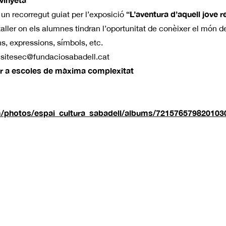
“L’aventura d’aquell jove r
n un recorregut guiat per l’exposició
ler on els alumnes tindran l’oportunitat de conèixer el món 
ns, expressions, símbols, etc.
isitesec@fundaciosabadell.cat
 a escoles de màxima complexitat
om/photos/espai_cultura_sabadell/albums/721576579820103