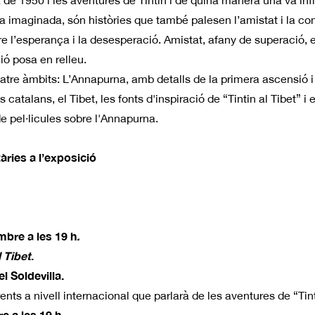
 de 1950 i les aventures de Tintin i de quina manera una va infl
altra imaginada, són històries que també palesen l’amistat i la c
e l’esperança i la desesperació. Amistat, afany de superació, esfo
ió posa en relleu.
atre àmbits: L’Annapurna, amb detalls de la primera ascensió i
s catalans, el Tibet, les fonts d'inspiració de “Tintin al Tibet” i
de pel·licules sobre l'Annapurna.
ries a l’exposició
bre a les 19 h
.
 Tibet
.
 Soldevilla.
ents a nivell internacional que parlarà de les aventures de “Tint
 a les 19 h.