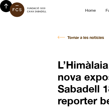
Home
F
Tornar a les noticies
L’Himàlaia,
nova expos
Sabadell 1
reporter b