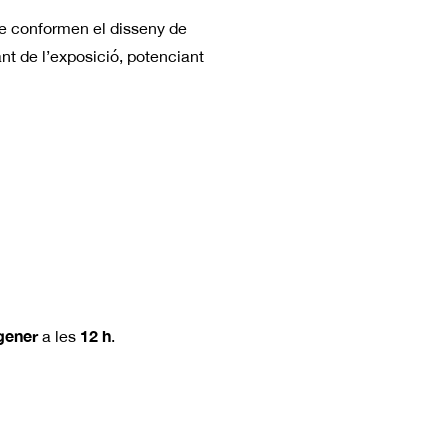
ue conformen el disseny de
ant de l’exposició, potenciant
gener
12 h
a les
.