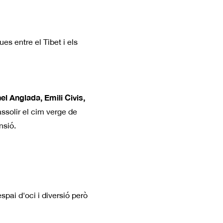
es entre el Tibet i els
 Anglada, Emili Civis,
ssolir el cim verge de
nsió.
spai d'oci i diversió però