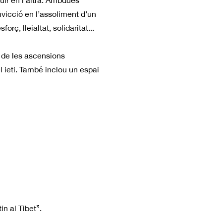
uir en l’altra. Ambdues
onvicció en l’assoliment d’un
rç, lleialtat, solidaritat...
 de les ascensions
 el ieti. També inclou un espai
in al Tibet”.