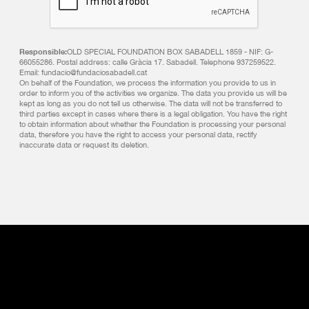
Responsible:
OLD SPECIAL FOUNDATION BOX SABADELL 1859 - NIF: G-
66055286. Postal address: calle Gràcia 17. Sabadell. Telephone 937259522.
Email: fundacio@fundaciosabadell.cat
On behalf of the Foundation, we process the information you provide to us in
order to inform you of the activities we organize. The data you provide us will be
kept as long as you do not tell us otherwise. The data will not be transferred to
third parties except in cases where there is a legal obligation. You have the right
to obtain information about whether the Foundation is processing your personal
data, therefore you have the right to access your personal data, rectify
inaccurate data or request its deletion.