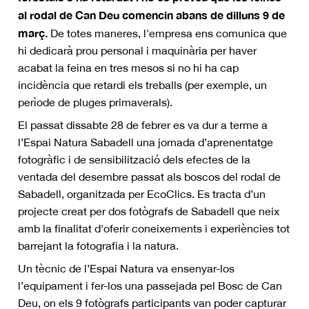
al rodal de Can Deu comencin abans de dilluns 9 de
març.
De totes maneres, l'empresa ens comunica que
hi dedicarà prou personal i maquinària per haver
acabat la feina en tres mesos si no hi ha cap
incidència que retardi els treballs (per exemple, un
perìode de pluges primaverals).
El passat dissabte 28 de febrer es va dur a terme a
l’Espai Natura Sabadell una jornada d’aprenentatge
fotogràfic i de sensibilització dels efectes de la
ventada del desembre passat als boscos del rodal de
Sabadell, organitzada per EcoClics. Es tracta d’un
projecte creat per dos fotògrafs de Sabadell que neix
amb la finalitat d'oferir coneixements i experiències tot
barrejant la fotografia i la natura.
Un tècnic de l’Espai Natura va ensenyar-los
l’equipament i fer-los una passejada pel Bosc de Can
Deu, on els 9 fotògrafs participants van poder capturar