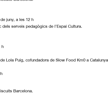
e juny, a les 12 h
 dels serveis pedagògics de l’Espai Cultura.
2 h
ec de Lola Puig, cofundadora de Slow Food Km0 a Catalunya
 h
Biscuits Barcelona.