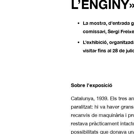
L’ENGINY
La mostra, d’entrada gr
comissari, Sergi Freixe
L’exhibició, organitza
visitar fins al 28 de julio
Sobre l'exposició
Catalunya, 1939. Els tres 
paralitzat: hi va haver gran
recan­vis de maquinària i pr
restava pràcticament intact
possibilitats que donava un