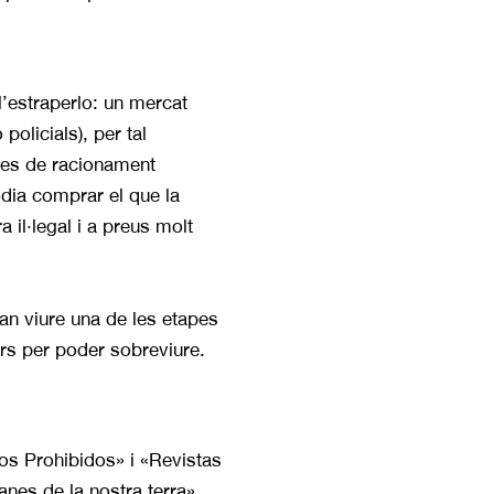
’estraperlo: un mercat
policials), per tal
lles de racionament
odia comprar el que la
 il·legal i a preus molt
n viure una de les eta­pes
urs per poder sobreviure.
bros Prohibidos» i «Revistas
anes de la nostra terra»