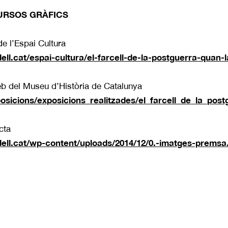
URSOS GRÀFICS
de l’Espai Cultura
ll.cat/espai-cultura/el-farcell-de-la-postguerra-quan-
eb del Museu d’Història de Catalunya
sicions/exposicions_realitzades/el_farcell_de_la_post
cta
ell.cat/wp-content/uploads/2014/12/0.-imatges-premsa.