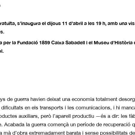
»
atuïta, s’inaugura el dijous 11 d’abril a les 19 h, amb una vis
s.
da per la Fundació 1859 Caixa Sabadell i el Museu d’Història
l.
anys de guerra havien deixat una economia totalment desor
s dificultats en els transports i les comu­nicacions, i hi ma
oductes auxiliars, però l’aparell productiu —és a dir: les f
e. Acabada la guerra començà un període de recuperació qu
a mà d’obra extremadament barata i sense possibilitats de 