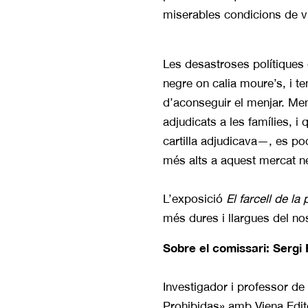
miserables condicions de vid
Les desastroses polítiques 
negre on calia moure’s, i ten
d’aconseguir el menjar. Men
adjudicats a les famílies, i
cartilla adjudicava—, es po
més alts a aquest mercat neg
L’exposició
El farcell de la
més dures i llargues del no
Sobre el comissari: Sergi 
Investigador i professor de 
Prohibidas» amb Viena Edito