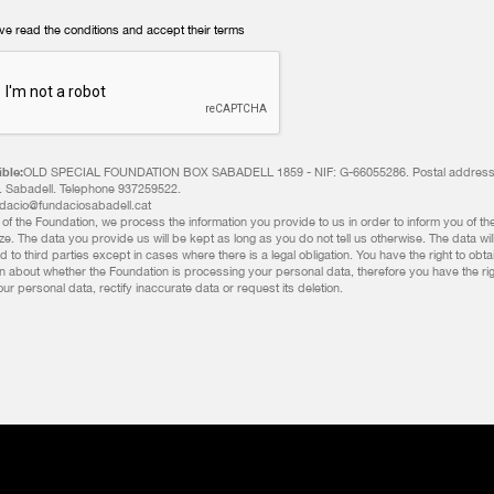
ave read the conditions and accept their terms
ble:
OLD SPECIAL FOUNDATION BOX SABADELL 1859 - NIF: G-66055286. Postal address:
. Sabadell. Telephone 937259522.
ndacio@fundaciosabadell.cat
of the Foundation, we process the information you provide to us in order to inform you of the 
e. The data you provide us will be kept as long as you do not tell us otherwise. The data wil
d to third parties except in cases where there is a legal obligation. You have the right to obta
on about whether the Foundation is processing your personal data, therefore you have the rig
r personal data, rectify inaccurate data or request its deletion.