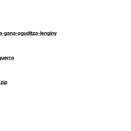
la-gana-aguditza-lenginy
guerra
zip