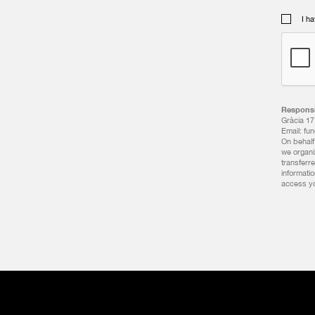
I h
Responsi
Gràcia 17
Email: fu
On behalf 
we organiz
transferre
informati
access you