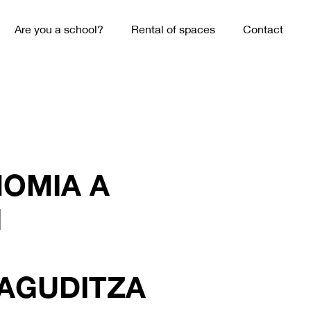
Are you a school?
Rental of spaces
Contact
NOMIA A
I
AGUDITZA