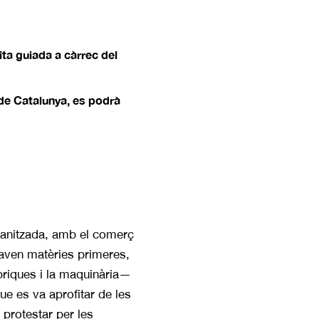
ita guiada a càrrec del
 de Catalunya, es podrà
ganitzada, amb el comerç
ncaven matèries primeres,
àbriques i la maquinària—
e es va aprofitar de les
protestar per les