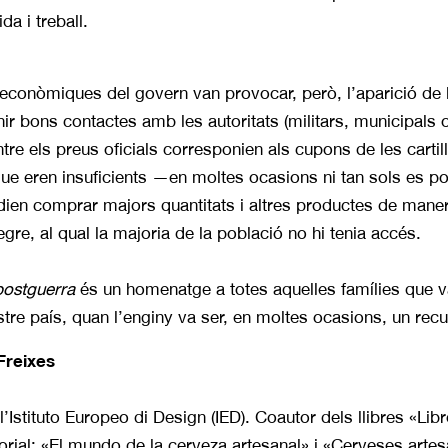
a i treball.
econòmiques del govern van provocar, però, l’aparició de l
ir bons contactes amb les autoritats (militars, municipals o 
tre els preus oficials corresponien als cupons de les carti
 que eren in­suficients —en moltes ocasions ni tan sols es p
dien comprar majors quantitats i altres productes de manera
re, al qual la majoria de la població no hi tenia accés.
 postguerra
és un homenatge a totes aquelles famílies que va
stre país, quan l’enginy va ser, en moltes ocasions, un rec
Freixes
l’Istituto Europeo di Design (IED). Coautor dels llibres «Li
rial; «El mundo de la cerveza artesanal» i «Cerveses artes