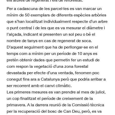
els arbres de regenerat i els de reforestat.
Per a cadascuna de les parcel·les es van marcar un
mínim de 50 exemplars de diferents espècies arbòries
que s’han localitzat individualment respecte d’un arbre
o punt central i de les que es va mesurar el diàmetre i
l’alçada, indicant si presenten un sol peu o bé el
nombre de tanys en cas de regenerat de soca.
D’aquest seguiment que ha de perllongar-se en el
temps com a mínim per un període de 10 anys es
pretén obtenir dades que permetin fer un estudi de
com respon la vegetació d’una zona forestal
devastada per efecte d’una ventada, fenomen poc
conegut fins ara a Catalunya però que podria arribar a
ser recorrent amb el canvi climàtic.
Les primeres mesures es van prendre al mes de juliol,
un cop finalitzat el període de creixement de la
primavera. A la darrera reunió de la Comissió tècnica
per la recuperació del bosc de Can Deu, però, es va