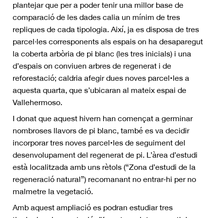
plantejar que per a poder tenir una millor base de
comparació de les dades calia un mínim de tres
repliques de cada tipologia. Així, ja es disposa de tres
parcel·les corresponents als espais on ha desaparegut
la coberta arbòria de pi blanc (les tres inicials) i una
d’espais on conviuen arbres de regenerat i de
reforestació; caldria afegir dues noves parcel•les a
aquesta quarta, que s’ubicaran al mateix espai de
Vallehermoso.
I donat que aquest hivern han començat a germinar
nombroses llavors de pi blanc, també es va decidir
incorporar tres noves parcel•les de seguiment del
desenvolupament del regenerat de pi. L’àrea d’estudi
està localitzada amb uns rètols (“Zona d’estudi de la
regeneració natural”) recomanant no entrar-hi per no
malmetre la vegetació.
Amb aquest ampliació es podran estudiar tres