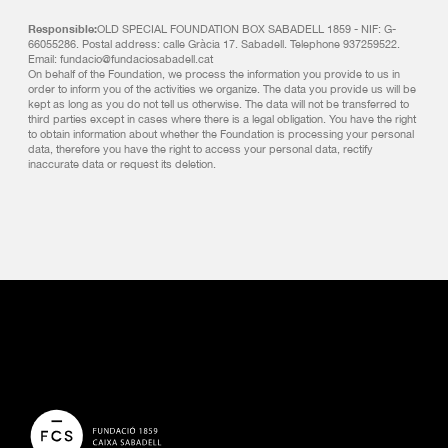
Responsible:
OLD SPECIAL FOUNDATION BOX SABADELL 1859 - NIF: G-
66055286. Postal address: calle Gràcia 17. Sabadell. Telephone 937259522.
Email: fundacio@fundaciosabadell.cat
On behalf of the Foundation, we process the information you provide to us in
order to inform you of the activities we organize. The data you provide us will be
kept as long as you do not tell us otherwise. The data will not be transferred to
third parties except in cases where there is a legal obligation. You have the right
to obtain information about whether the Foundation is processing your personal
data, therefore you have the right to access your personal data, rectify
inaccurate data or request its deletion.