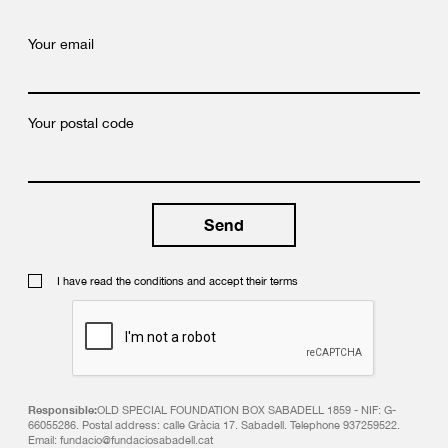
Your email
Your postal code
I have read the conditions and accept their terms
Responsible:
OLD SPECIAL FOUNDATION BOX SABADELL 1859 - NIF: G-
66055286. Postal address: calle Gràcia 17. Sabadell. Telephone 937259522.
Email: fundacio@fundaciosabadell.cat