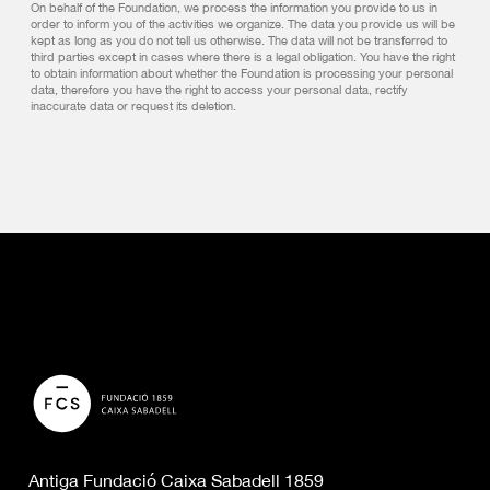
On behalf of the Foundation, we process the information you provide to us in
order to inform you of the activities we organize. The data you provide us will be
kept as long as you do not tell us otherwise. The data will not be transferred to
third parties except in cases where there is a legal obligation. You have the right
to obtain information about whether the Foundation is processing your personal
data, therefore you have the right to access your personal data, rectify
inaccurate data or request its deletion.
Antiga Fundació Caixa Sabadell 1859