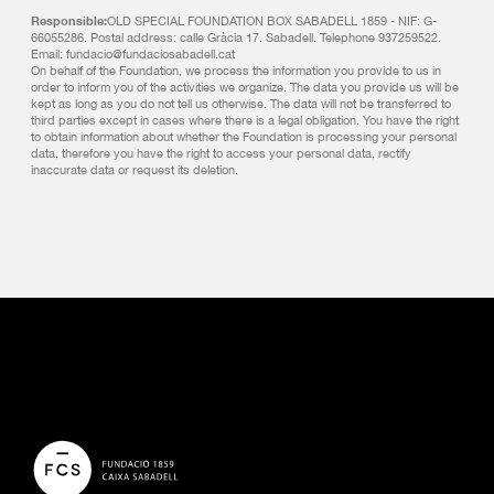
Responsible:
OLD SPECIAL FOUNDATION BOX SABADELL 1859 - NIF: G-
66055286. Postal address: calle Gràcia 17. Sabadell. Telephone 937259522.
Email: fundacio@fundaciosabadell.cat
On behalf of the Foundation, we process the information you provide to us in
order to inform you of the activities we organize. The data you provide us will be
kept as long as you do not tell us otherwise. The data will not be transferred to
third parties except in cases where there is a legal obligation. You have the right
to obtain information about whether the Foundation is processing your personal
data, therefore you have the right to access your personal data, rectify
inaccurate data or request its deletion.