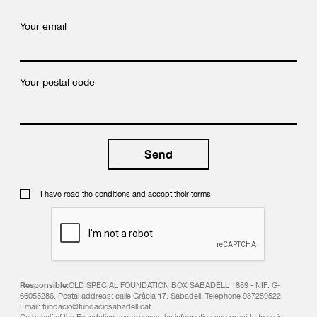
Your email
Your postal code
I have read the conditions and accept their terms
Responsible:
OLD SPECIAL FOUNDATION BOX SABADELL 1859 - NIF: G-
66055286. Postal address: calle Gràcia 17. Sabadell. Telephone 937259522.
Email: fundacio@fundaciosabadell.cat
On behalf of the Foundation, we process the information you provide to us in