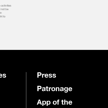
activities
l not be
in
ht to
es
Press
Patronage
App of the