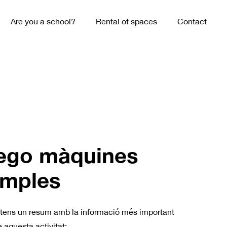
Are you a school?
Rental of spaces
Contact
ego màquines
imples
 tens un resum amb la informació més important
 aquesta activitat: