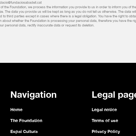
ndacio@fundaciosabadell.cat
of the Foundation, we process the information you provide to us in order to inform you of the 
e. The data you provide us will be kept as long as you do not tell us otherwise. The data wil
d to third parties except in cases where there is a legal obligation. You have the right to obta
on about whether the Foundation is processing your personal data, therefore you have the rig
r personal data, rectify inaccurate data or request its deletion.
Navigation
Legal pag
Home
Legal notice
The Foundation
Terms of use
Espai Cultura
Privacy Policy