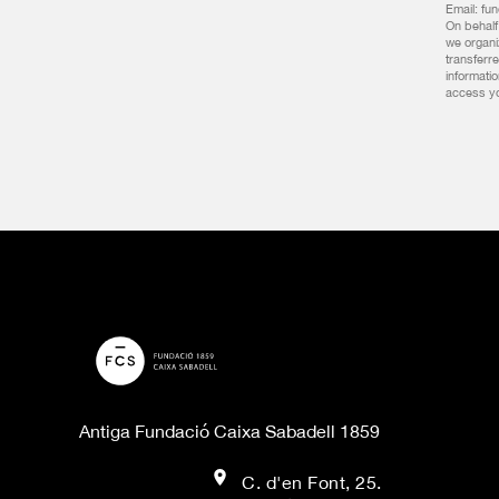
Email: fu
On behalf 
we organiz
transferre
informati
access you
Antiga Fundació Caixa Sabadell 1859
C. d'en Font, 25.