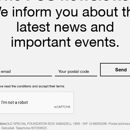
e inform you about t
latest news and
important events.
 email
Your postal code
ave read the conditions and accept their terms
ble:
OLD SPECIAL FOUNDATION BOX SABADELL 1859 - NIF: G-66055286. Postal address:
. Sabadell. Telephone 937259522.