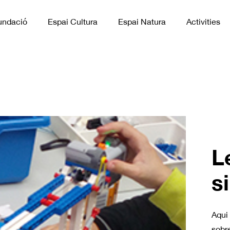
undació
Espai Cultura
Espai Natura
Activities
L
s
Aqui
sobre