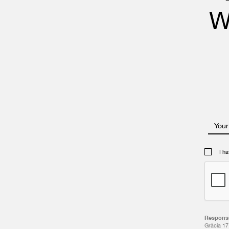
W
Your
I h
Responsi
Gràcia 17