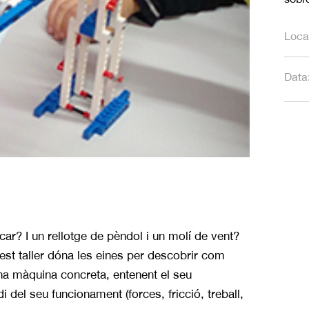
Local
Data
ar? I un rellotge de pèndol i un molí de vent?
t taller dóna les eines per descobrir com
una màquina concreta, entenent el seu
 del seu funcionament (forces, fricció, treball,