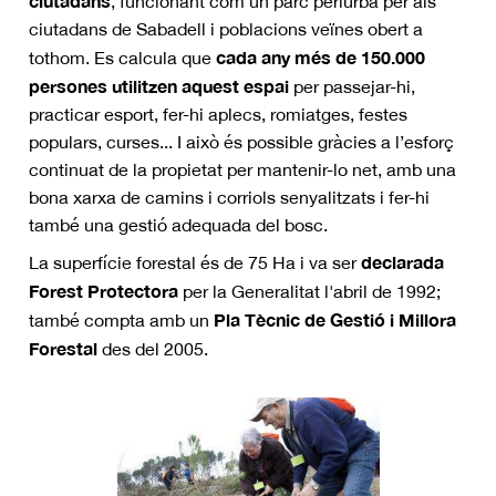
ciutadans
, funcionant com un parc periurbà per als
ciutadans de Sabadell i poblacions veïnes obert a
cada any més de 150.000
tothom. Es calcula que
persones utilitzen aquest espai
per passejar-hi,
practicar esport, fer-hi aplecs, romiatges, festes
populars, curses... I això és possible gràcies a l’esforç
continuat de la propietat per mantenir-lo net, amb una
bona xarxa de camins i corriols senyalitzats i fer-hi
també una gestió adequada del bosc.
declarada
La superfície forestal és de 75 Ha i va ser
Forest Protectora
per la Generalitat l'abril de 1992;
Pla Tècnic de Gestió i Millora
també compta amb un
Forestal
des del 2005.