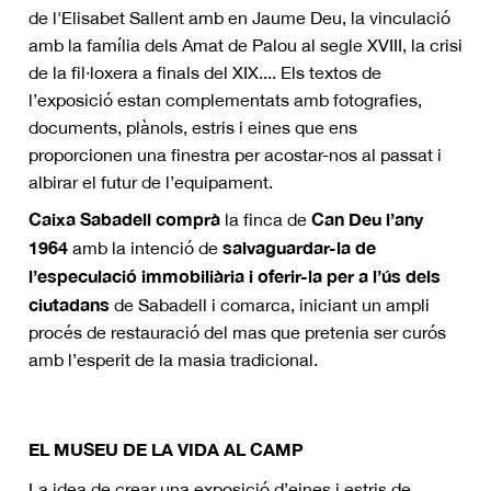
de l'Elisabet Sallent amb en Jaume Deu, la vinculació
amb la família dels Amat de Palou al segle XVIII, la crisi
de la fil·loxera a finals del XIX.... Els textos de
l’exposició estan complementats amb fotografies,
documents, plànols, estris i eines que ens
proporcionen una finestra per acostar-nos al passat i
albirar el futur de l’equipament.
Caixa Sabadell comprà
Can Deu l’any
la finca de
1964
salvaguardar-la de
amb la intenció de
l’especulació immobiliària i oferir-la per a l’ús dels
ciutadans
de Sabadell i comarca, iniciant un ampli
procés de restauració del mas que pretenia ser curós
amb l’esperit de la masia tradicional.
EL MUSEU DE LA VIDA AL CAMP
La idea de crear una exposició d’eines i estris de