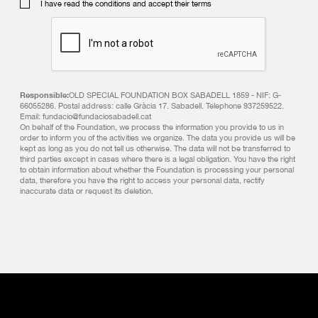
I have read the conditions and accept their terms
Responsible:
OLD SPECIAL FOUNDATION BOX SABADELL 1859 - NIF: G-
66055286. Postal address: calle Gràcia 17. Sabadell. Telephone 937259522.
Email: fundacio@fundaciosabadell.cat
On behalf of the Foundation, we process the information you provide to us in
order to inform you of the activities we organize. The data you provide us will be
kept as long as you do not tell us otherwise. The data will not be transferred to
third parties except in cases where there is a legal obligation. You have the right
to obtain information about whether the Foundation is processing your personal
data, therefore you have the right to access your personal data, rectify
inaccurate data or request its deletion.