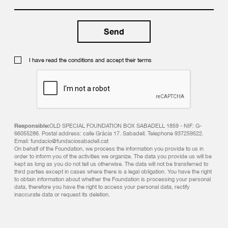
I have read the conditions and accept their terms
Responsible:
OLD SPECIAL FOUNDATION BOX SABADELL 1859 - NIF: G-
66055286. Postal address: calle Gràcia 17. Sabadell. Telephone 937259522.
Email: fundacio@fundaciosabadell.cat
On behalf of the Foundation, we process the information you provide to us in
order to inform you of the activities we organize. The data you provide us will be
kept as long as you do not tell us otherwise. The data will not be transferred to
third parties except in cases where there is a legal obligation. You have the right
to obtain information about whether the Foundation is processing your personal
data, therefore you have the right to access your personal data, rectify
inaccurate data or request its deletion.