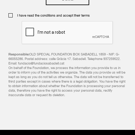
I have read the conditions and accept their terms
Responsible:
OLD SPECIAL FOUNDATION BOX SABADELL 1859 - NIF: G-
66055286. Postal address: calle Gràcia 17. Sabadell. Telephone 937259522.
Email: fundacio@fundaciosabadell.cat
On behalf of the Foundation, we process the information you provide to us in
order to inform you of the activities we organize. The data you provide us will be
kept as long as you do not tell us otherwise. The data will not be transferred to
third parties except in cases where there is a legal obligation. You have the right
to obtain information about whether the Foundation is processing your personal
data, therefore you have the right to access your personal data, rectify
inaccurate data or request its deletion.