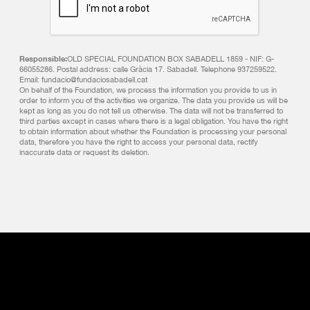
Responsible:
OLD SPECIAL FOUNDATION BOX SABADELL 1859 - NIF: G-
66055286. Postal address: calle Gràcia 17. Sabadell. Telephone 937259522.
Email: fundacio@fundaciosabadell.cat
On behalf of the Foundation, we process the information you provide to us in
order to inform you of the activities we organize. The data you provide us will be
kept as long as you do not tell us otherwise. The data will not be transferred to
third parties except in cases where there is a legal obligation. You have the right
to obtain information about whether the Foundation is processing your personal
data, therefore you have the right to access your personal data, rectify
inaccurate data or request its deletion.