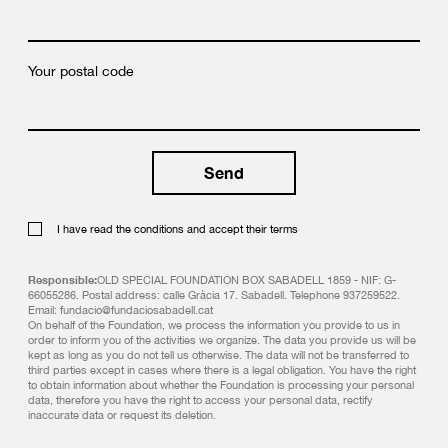
Your postal code
I have read the conditions and accept their terms
Responsible:
OLD SPECIAL FOUNDATION BOX SABADELL 1859 - NIF: G-
66055286. Postal address: calle Gràcia 17. Sabadell. Telephone 937259522.
Email: fundacio@fundaciosabadell.cat
On behalf of the Foundation, we process the information you provide to us in
order to inform you of the activities we organize. The data you provide us will be
kept as long as you do not tell us otherwise. The data will not be transferred to
third parties except in cases where there is a legal obligation. You have the right
to obtain information about whether the Foundation is processing your personal
data, therefore you have the right to access your personal data, rectify
inaccurate data or request its deletion.